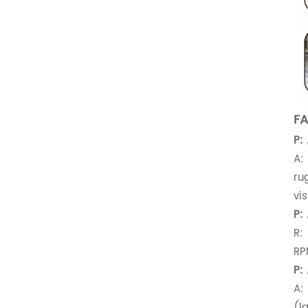
FA
P:
A:
ru
vi
P:
R:
RP
P:
A:
(l