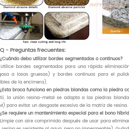
Q - Preguntas frecuentes:
 ¿Cuándo debo utilizar bordes segmentados o continuos?
 Utilice bordes segmentados para una rápida eliminació
gosa a losas gruesas) y bordes continuos para el pulido
sibles de la encimera).
 ¿Esta broca funciona en piedras blandas como la piedra ca
 Sí, la unión resina-metal se adapta a las piedras bland
M) para evitar un desgaste excesivo de la matriz de resina.
 ¿Se requiere un mantenimiento especial para el bono híbri
 Limpie con aire comprimido después de usar para eliminar
a resina es resistente al agua, pero no impermeable). Guárde