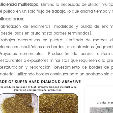
Eficiencia multietapa:
Elimina la necesidad de utilizar múlti
el pulido en un solo flujo de trabajo, lo que ahorra tiempo 
licaciones:
Fabricación de encimeras: modelado y pulido de enci
(desde losas en bruto hasta bordes terminados).
Trabajos decorativos en piedra: Perfilado de marcos 
elementos escultóricos con bordes tanto atrevidos (segmen
Proyectos comerciales: Producción de bordes uniform
restaurantes o expositores minoristas que requieren alta pre
Restauración y reparación: Revestimiento de bordes de
material, utilizando bordes continuos para un acabado sin c