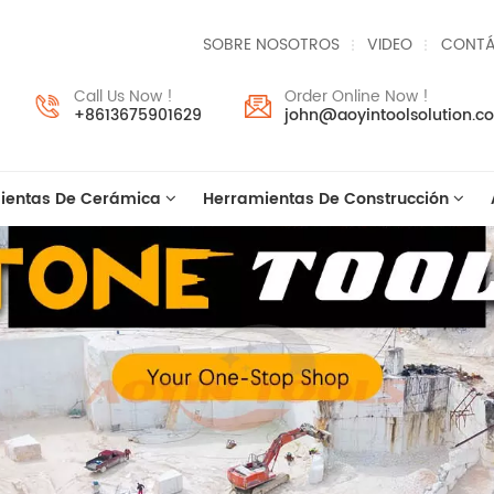
SOBRE NOSOTROS
VIDEO
CONTÁ
Call Us Now !
Order Online Now !
+8613675901629
john@aoyintoolsolution.c
ientas De Cerámica
Herramientas De Construcción