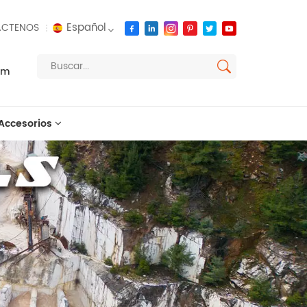
Español
CTENOS
om
English
français
Accesorios
русский
español
العربية
português