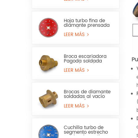
Hoja turbo fina de
diamante prensada
en caliente para
granito, mármol, uso
LEER MÁS
en seco y húmedo
Broca escariadora
Pu
Pagoda soldada
para sierra de
corona para mármol
LEER MÁS
o cerámica
Brocas de diamante
soldadas al vacío
para perforar
baldosas de
LEER MÁS
porcelana, mármol y
lavabos.
Cuchilla turbo de
segmento estrecho
con borde continuo