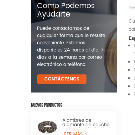
Como Podemos
Ayudarte
Cu
Puede contactarnos de
co
cualquier forma que le resulte
Es
conveniente. Estamos
disponibles 24 horas al día, 7
días a la semana por correo
electrónico o teléfono.
CONTÁCTENOS
NUEVOS PRODUCTOS
Alambres de
diamante de caucho
para minería de
granito y arenisca
LEER MÁS