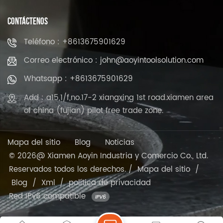
CONTÁCTENOS
Teléfono : +8613675901629
Correo electrónico : john@aoyintoolsolution.com
Whatsapp : +8613675901629
Add : a15,1/f,no.17-2 xiangxing 1st road.xiamen area
of china (fujian) pilot free trade zone.
Mapa del sitio
Blog
Noticias
© 2026@ Xiamen Aoyin Industria y Comercio Co., Ltd.
Reservados todos los derechos. /
Mapa del sitio
/
Blog
/
Xml
/
política de privacidad
Red IPv6 compatible