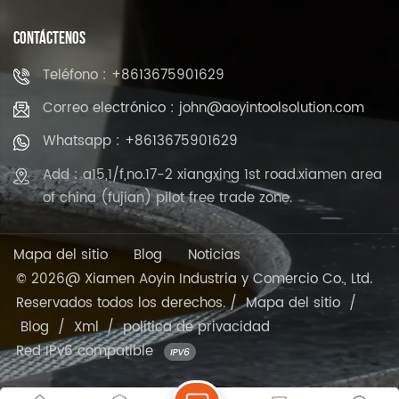
CONTÁCTENOS
Teléfono : +8613675901629
Correo electrónico : john@aoyintoolsolution.com
Whatsapp : +8613675901629
Add : a15,1/f,no.17-2 xiangxing 1st road.xiamen area
of china (fujian) pilot free trade zone.
Mapa del sitio
Blog
Noticias
© 2026@ Xiamen Aoyin Industria y Comercio Co., Ltd.
Reservados todos los derechos. /
Mapa del sitio
/
Blog
/
Xml
/
política de privacidad
Red IPv6 compatible