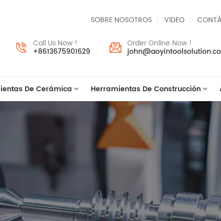
SOBRE NOSOTROS
VIDEO
CONTÁ
Call Us Now !
Order Online Now !
+8613675901629
john@aoyintoolsolution.c
ientas De Cerámica
Herramientas De Construcción