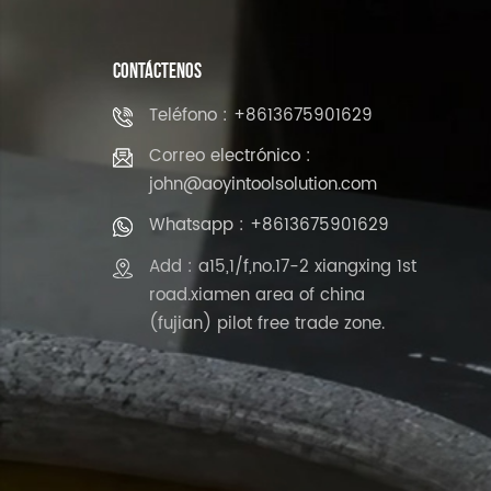
CONTÁCTENOS
Teléfono : +8613675901629
Correo electrónico :
john@aoyintoolsolution.com
Whatsapp : +8613675901629
Add : a15,1/f,no.17-2 xiangxing 1st
road.xiamen area of china
(fujian) pilot free trade zone.