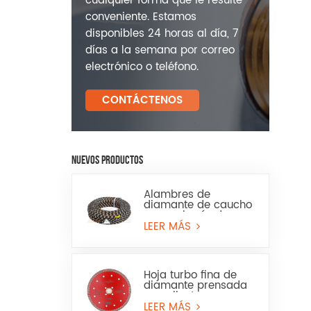
cualquier forma que le resulte
conveniente. Estamos
disponibles 24 horas al día, 7
días a la semana por correo
electrónico o teléfono.
CONTÁCTENOS
NUEVOS PRODUCTOS
Alambres de
diamante de caucho
para minería de
granito y arenisca
LEER MÁS
Hoja turbo fina de
diamante prensada
en caliente para
granito, mármol, uso
LEER MÁS