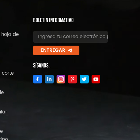
BOLETIN INFORMATIVO
 hoja de
ENTREGAR
Síganos :
 corte
de
ular
de
tipo