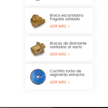
en seco y húmedo
Broca escariadora
Pagoda soldada
para sierra de
corona para mármol
LEER MÁS
o cerámica
Brocas de diamante
soldadas al vacío
para perforar
baldosas de
LEER MÁS
porcelana, mármol y
lavabos.
Cuchilla turbo de
segmento estrecho
con borde continuo
para granito y piedra
LEER MÁS
artificial