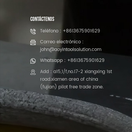
CONTÁCTENOS
Teléfono : +8613675901629
Correo electrónico :
john@aoyintoolsolution.com
Whatsapp : +8613675901629
Add : a15,1/f,no.17-2 xiangxing 1st
road.xiamen area of china
(fujian) pilot free trade zone.