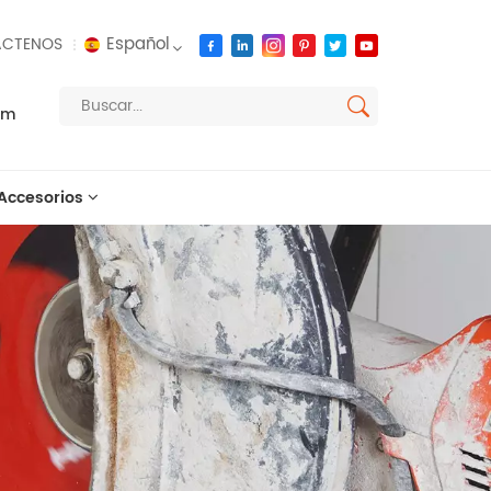
Español
CTENOS
om
English
français
Accesorios
русский
español
العربية
português