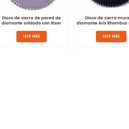
Disco de sierra de pared de
Disco de sierra mura
diamante soldado con láser
diamante Arix Rhombus 
estándar para cortar hormigón
con láser para cortar h
LEER MÁS
LEER MÁS