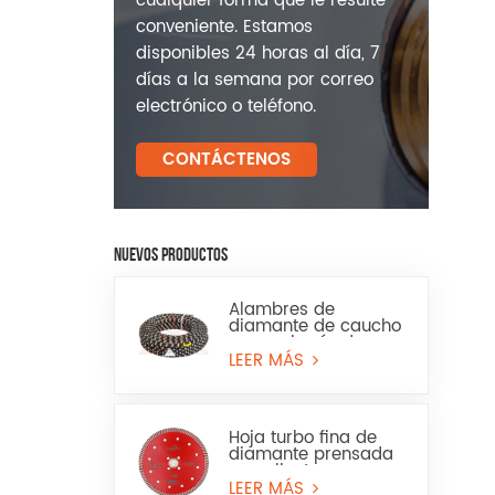
cualquier forma que le resulte
conveniente. Estamos
disponibles 24 horas al día, 7
días a la semana por correo
electrónico o teléfono.
CONTÁCTENOS
NUEVOS PRODUCTOS
Alambres de
diamante de caucho
para minería de
granito y arenisca
LEER MÁS
Hoja turbo fina de
diamante prensada
en caliente para
granito, mármol, uso
LEER MÁS