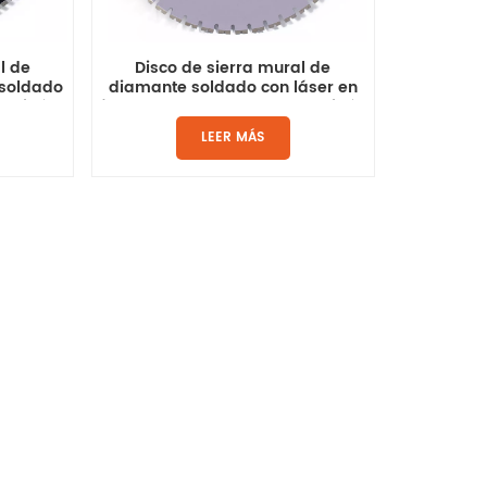
Disco de sierra mural de
l de
diamante soldado con láser en
soldado
forma de V para cortar hormigón
ormigón
LEER MÁS