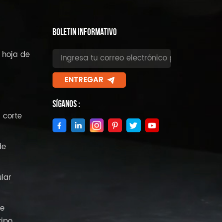
BOLETIN INFORMATIVO
 hoja de
ENTREGAR
Síganos :
 corte
de
ular
de
tipo