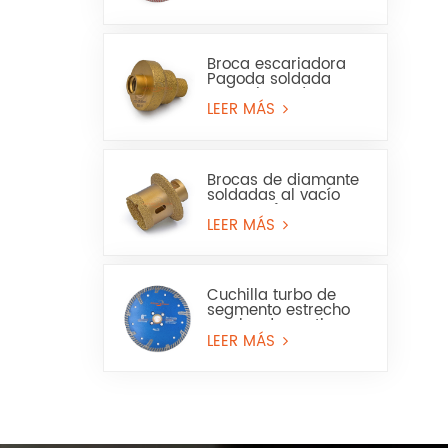
en seco y húmedo
Broca escariadora
Pagoda soldada
para sierra de
corona para mármol
LEER MÁS
o cerámica
Brocas de diamante
soldadas al vacío
para perforar
baldosas de
LEER MÁS
porcelana, mármol y
lavabos.
Cuchilla turbo de
segmento estrecho
con borde continuo
para granito y piedra
LEER MÁS
artificial