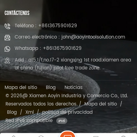
CONTÁCTENOS
Teléfono : +8613675901629
Correo electrónico : john@aoyintoolsolution.com
Whatsapp : +8613675901629
Add : a15,1/f,no.17-2 xiangxing 1st road.xiamen area
of china (fujian) pilot free trade zone.
Mapa del sitio
Blog
Noticias
© 2026@ Xiamen Aoyin Industria y Comercio Co., Ltd.
Reservados todos los derechos. /
Mapa del sitio
/
Blog
/
Xml
/
política de privacidad
Red IPv6 compatible