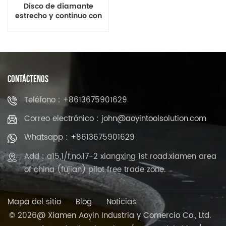
Disco de diamante
estrecho y continuo con
borde turbo para granito
y mármol
CONTÁCTENOS
Teléfono : +8613675901629
Correo electrónico : john@aoyintoolsolution.com
Whatsapp : +8613675901629
Add : a15,1/f,no.17-2 xiangxing 1st road.xiamen area
of china (fujian) pilot free trade zone.
Mapa del sitio
Blog
Noticias
© 2026@ Xiamen Aoyin Industria y Comercio Co., Ltd.