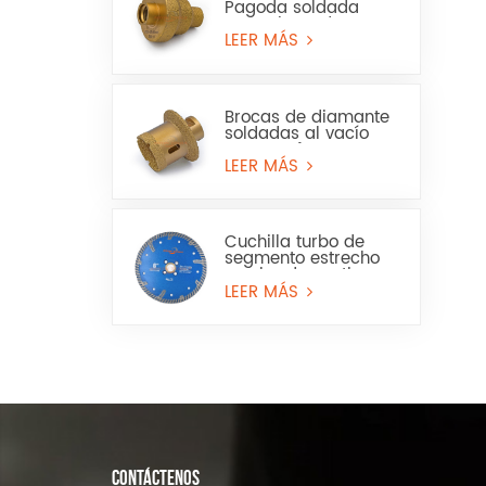
Pagoda soldada
para sierra de
corona para mármol
LEER MÁS
o cerámica
Brocas de diamante
soldadas al vacío
para perforar
baldosas de
LEER MÁS
porcelana, mármol y
lavabos.
Cuchilla turbo de
segmento estrecho
con borde continuo
para granito y piedra
LEER MÁS
artificial
CONTÁCTENOS