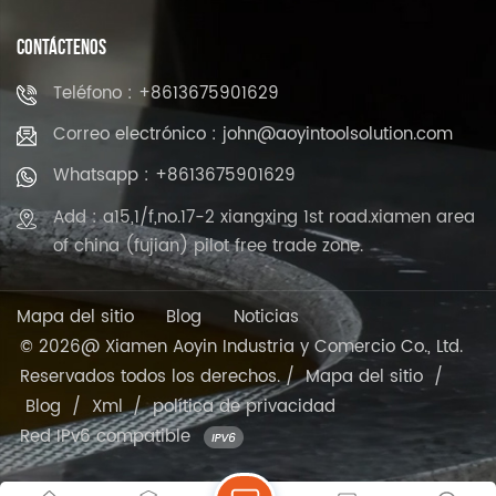
CONTÁCTENOS
Teléfono : +8613675901629
Correo electrónico : john@aoyintoolsolution.com
Whatsapp : +8613675901629
Add : a15,1/f,no.17-2 xiangxing 1st road.xiamen area
of china (fujian) pilot free trade zone.
Mapa del sitio
Blog
Noticias
© 2026@ Xiamen Aoyin Industria y Comercio Co., Ltd.
Reservados todos los derechos. /
Mapa del sitio
/
Blog
/
Xml
/
política de privacidad
Red IPv6 compatible