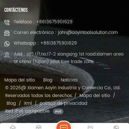
CONTÁCTENOS
Teléfono : +8613675901629
Correo electrónico : john@aoyintoolsolution.com
Whatsapp : +8613675901629
Add : a15,1/f,no.17-2 xiangxing 1st road.xiamen area
of china (fujian) pilot free trade zone.
Mapa del sitio
Blog
Noticias
© 2026@ Xiamen Aoyin Industria y Comercio Co., Ltd.
Reservados todos los derechos. /
Mapa del sitio
/
Blog
/
Xml
/
política de privacidad
Red IPv6 compatible