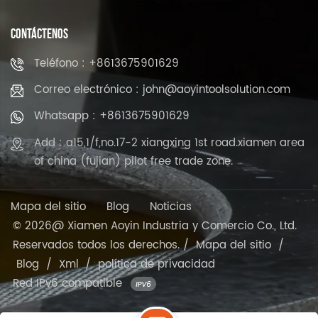
CONTÁCTENOS
Teléfono : +8613675901629
Correo electrónico : john@aoyintoolsolution.com
Whatsapp : +8613675901629
Add : a15,1/f,no.17-2 xiangxing 1st road.xiamen area
of china (fujian) pilot free trade zone.
Mapa del sitio
Blog
Noticias
© 2026@ Xiamen Aoyin Industria y Comercio Co., Ltd.
Reservados todos los derechos. /
Mapa del sitio
/
Blog
/
Xml
/
política de privacidad
Red IPv6 compatible