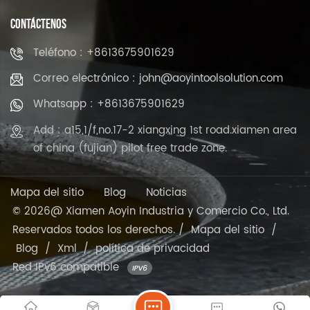
CONTÁCTENOS
Teléfono : +8613675901629
Correo electrónico : john@aoyintoolsolution.com
Whatsapp : +8613675901629
Add : a15,1/f,no.17-2 xiangxing 1st road.xiamen area
of china (fujian) pilot free trade zone.
Mapa del sitio
Blog
Noticias
© 2026@ Xiamen Aoyin Industria y Comercio Co., Ltd.
Reservados todos los derechos. /
Mapa del sitio
/
Blog
/
Xml
/
política de privacidad
Red IPv6 compatible