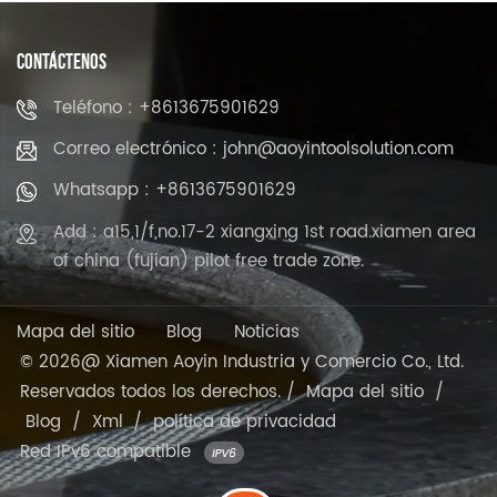
CONTÁCTENOS
Teléfono : +8613675901629
Correo electrónico : john@aoyintoolsolution.com
Whatsapp : +8613675901629
Add : a15,1/f,no.17-2 xiangxing 1st road.xiamen area
of china (fujian) pilot free trade zone.
Mapa del sitio
Blog
Noticias
© 2026@ Xiamen Aoyin Industria y Comercio Co., Ltd.
Reservados todos los derechos. /
Mapa del sitio
/
Blog
/
Xml
/
política de privacidad
Red IPv6 compatible