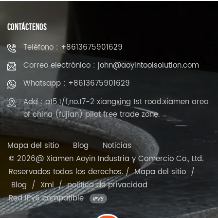
CONTÁCTENOS
Teléfono : +8613675901629
Correo electrónico : john@aoyintoolsolution.com
Whatsapp : +8613675901629
Add : a15,1/f,no.17-2 xiangxing 1st road.xiamen area
of china (fujian) pilot free trade zone.
Mapa del sitio
Blog
Noticias
© 2026@ Xiamen Aoyin Industria y Comercio Co., Ltd.
Reservados todos los derechos. /
Mapa del sitio
/
Blog
/
Xml
/
política de privacidad
Red IPv6 compatible