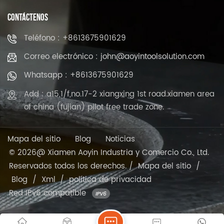
CONTÁCTENOS
Teléfono : +8613675901629
Correo electrónico : john@aoyintoolsolution.com
Whatsapp : +8613675901629
Add : a15,1/f,no.17-2 xiangxing 1st road.xiamen area
of china (fujian) pilot free trade zone.
Mapa del sitio
Blog
Noticias
© 2026@ Xiamen Aoyin Industria y Comercio Co., Ltd.
Reservados todos los derechos. /
Mapa del sitio
/
Blog
/
Xml
/
política de privacidad
Red IPv6 compatible