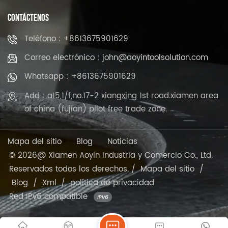
CONTÁCTENOS
Teléfono : +8613675901629
Correo electrónico : john@aoyintoolsolution.com
Whatsapp : +8613675901629
Add : a15,1/f,no.17-2 xiangxing 1st road.xiamen area
of china (fujian) pilot free trade zone.
Mapa del sitio
Blog
Noticias
© 2026@ Xiamen Aoyin Industria y Comercio Co., Ltd.
Reservados todos los derechos. /
Mapa del sitio
/
Blog
/
Xml
/
política de privacidad
Red IPv6 compatible