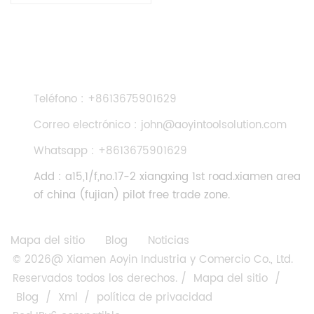
para piedra
CONTÁCTENOS
Teléfono : +8613675901629
Correo electrónico : john@aoyintoolsolution.com
Whatsapp : +8613675901629
Add : a15,1/f,no.17-2 xiangxing 1st road.xiamen area
of china (fujian) pilot free trade zone.
Mapa del sitio
Blog
Noticias
© 2026@ Xiamen Aoyin Industria y Comercio Co., Ltd.
Reservados todos los derechos. /
Mapa del sitio
/
Blog
/
Xml
/
política de privacidad