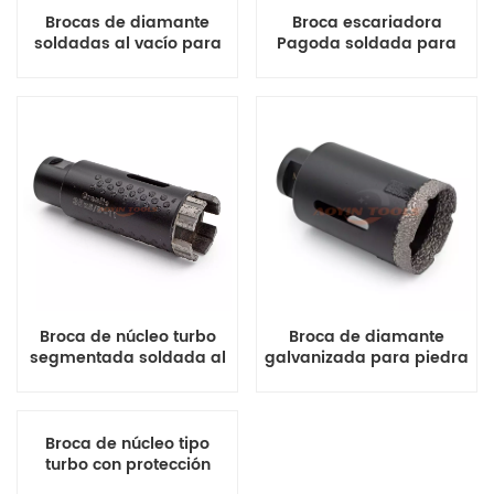
Brocas de diamante
Broca escariadora
soldadas al vacío para
Pagoda soldada para
perforar baldosas de
sierra de corona para
porcelana, mármol y
mármol o cerámica
lavabos.
Broca de núcleo turbo
Broca de diamante
segmentada soldada al
galvanizada para piedra
vacío con diamante para
piedra
Broca de núcleo tipo
turbo con protección
lateral soldada al vacío