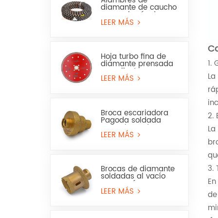
Alambres de
diamante de caucho
para minería de
granito y arenisca
LEER MÁS
Ca
Hoja turbo fina de
1.
diamante prensada
en caliente para
La
granito, mármol, uso
LEER MÁS
en seco y húmedo
rá
in
Broca escariadora
2.
Pagoda soldada
para sierra de
La
corona para mármol
LEER MÁS
o cerámica
br
qu
3.
Brocas de diamante
soldadas al vacío
En
para perforar
baldosas de
LEER MÁS
de
porcelana, mármol y
lavabos.
mi