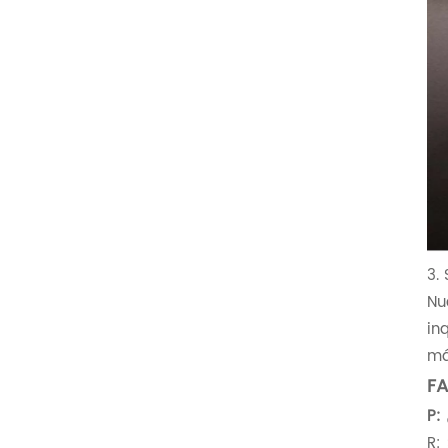
3.
Nu
in
má
FA
P:
R: