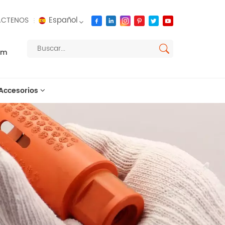
Español
CTENOS
om
English
français
Accesorios
русский
español
العربية
português