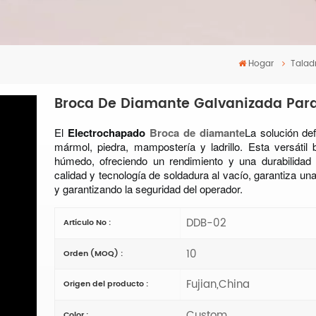
Hogar
Talad
Broca De Diamante Galvanizada Para
El
Electrochapado
Broca de diamante
La solución def
mármol, piedra, mampostería y ladrillo. Esta versáti
húmedo, ofreciendo un rendimiento y una durabilidad
calidad y tecnología de soldadura al vacío, garantiza un
y garantizando la seguridad del operador.
DDB-02
Artículo No :
10
Orden (MOQ) :
Fujian,China
Origen del producto :
Custom
Color :