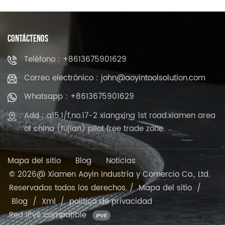
CONTÁCTENOS
Teléfono : +8613675901629
Correo electrónico : john@aoyintoolsolution.com
Whatsapp : +8613675901629
Add : a15,1/f,no.17-2 xiangxing 1st road.xiamen area
of china (fujian) pilot free trade zone.
Mapa del sitio
Blog
Noticias
© 2026@ Xiamen Aoyin Industria y Comercio Co., Ltd.
Reservados todos los derechos. /
Mapa del sitio
/
Blog
/
Xml
/
política de privacidad
Red IPv6 compatible