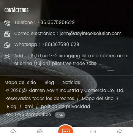
CONTÁCTENOS
Teléfono : +8613675901629
Correo electrónico : john@aoyintoolsolution.com
Whatsapp : +8613675901629
Add : a15,1/f,no.17-2 xiangxing 1st road.xiamen area
of china (fujian) pilot free trade zone.
Mapa del sitio
Blog
Noticias
© 2026@ Xiamen Aoyin Industria y Comercio Co., Ltd.
Reservados todos los derechos. /
Mapa del sitio
/
Blog
/
Xml
/
política de privacidad
Red IPv6 compatible