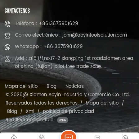
CONTÁCTENOS
Teléfono : +8613675901629
Correo electrónico : john@aoyintoolsolution.com
Whatsapp : +8613675901629
Add : a15,1/f,no.17-2 xiangxing 1st road.xiamen area
of china (fujian) pilot free trade zone.
Mapa del sitio
Blog
Noticias
© 2026@ Xiamen Aoyin Industria y Comercio Co., Ltd.
Reservados todos los derechos. /
Mapa del sitio
/
Blog
/
Xml
/
política de privacidad
Red IPv6 compatible