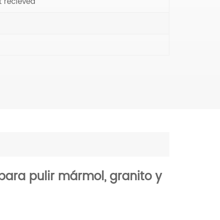
t recieved
ara pulir mármol, granito y