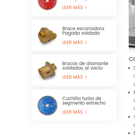
en caliente para
granito, mármol, uso
LEER MÁS
en seco y húmedo
Broca escariadora
Pagoda soldada
para sierra de
corona para mármol
LEER MÁS
o cerámica
Ca
Brocas de diamante
soldadas al vacío
para perforar
baldosas de
LEER MÁS
porcelana, mármol y
lavabos.
Cuchilla turbo de
segmento estrecho
con borde continuo
para granito y piedra
LEER MÁS
artificial