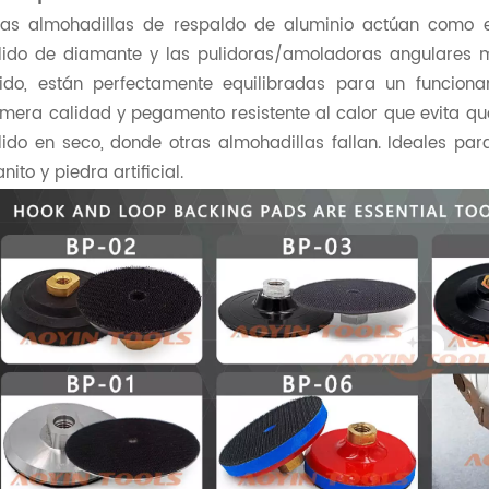
tas almohadillas de respaldo de aluminio actúan como el
lido de diamante y las pulidoras/amoladoras angulares m
gido, están perfectamente equilibradas para un funcion
imera calidad y pegamento resistente al calor que evita que
lido en seco, donde otras almohadillas fallan. Ideales p
nito y piedra artificial.