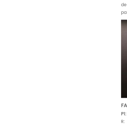
de
pa
FA
P1
R: