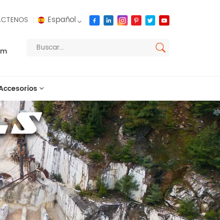
Español
CTENOS
om
English
français
Accesorios
русский
español
العربية
português