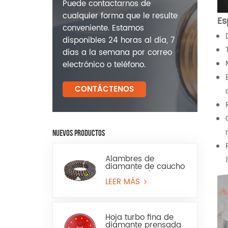
Puede contactarnos de
cualquier forma que le resulte
Es
conveniente. Estamos
disponibles 24 horas al día, 7
días a la semana por correo
electrónico o teléfono.
CONTÁCTENOS
NUEVOS PRODUCTOS
Alambres de
diamante de caucho
para minería de
granito y arenisca
LEER MÁS
Hoja turbo fina de
diamante prensada