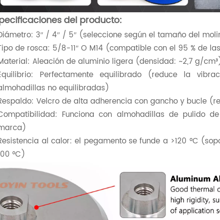
pecificaciones del producto:
Diámetro: 3″ / 4″ / 5″ (seleccione según el tamaño del molin
Tipo de rosca: 5/8-11″ O M14 (compatible con el 95 % de 
Material: Aleación de aluminio ligera (densidad: ~2,7 g/cm³
Equilibrio: Perfectamente equilibrado (reduce la vi
almohadillas no equilibradas)
Respaldo: Velcro de alta adherencia con gancho y bucle (r
Compatibilidad: Funciona con almohadillas de pulido 
marca)
Resistencia al calor: el pegamento se funde a >120 °C (so
100 °C)