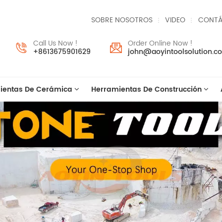
SOBRE NOSOTROS
VIDEO
CONTÁ
Call Us Now !
Order Online Now !
+8613675901629
john@aoyintoolsolution.c
ientas De Cerámica
Herramientas De Construcción