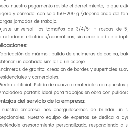
seco, nuestro pegamento resiste el derretimiento, lo que exti
Ligero y cómodo: con solo 150-200 g (dependiendo del tam
largas jornadas de trabajo.
Ajuste universal: los tamaños de 3/4/5″ + roscas de 5
amoladoras eléctricas/neumáticas, sin necesidad de adapt
licaciones:
Fabricación de mármol: pulido de encimeras de cocina, ba
obtener un acabado similar a un espejo.
Encimeras de granito: creación de bordes y superficies sua
residenciales y comerciales.
Piedra artificial: Pulido de cuarzo o materiales compuesto
Amoladora portátil: ideal para trabajos en obra con pulid
ntajas del servicio de la empresa:
 nuestra empresa, nos enorgullecemos de brindar un ser
cepcionales. Nuestro equipo de expertos se dedica a a
reciéndole asesoramiento personalizado, respondiendo a s