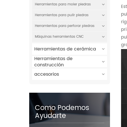
Herramientas para moler piedras
Es
pu
Herramientas para pulir piedras
rí
Herramientas para perforar piedras
pr
pu
Máquinas herramientas CNC
gra
Herramientas de cerámica
Herramientas de
construcción
accesorios
Como Podemos
Ayudarte