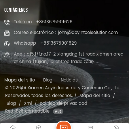
CONTÁCTENOS
Teléfono : +8613675901629
Correo electrónico : john@aoyintoolsolution.com
Whatsapp : +8613675901629
Add : a15,1/f,no.17-2 xiangxing 1st road.xiamen area
of china (fujian) pilot free trade zone.
Mapa del sitio
Blog
Noticias
© 2026@ Xiamen Aoyin Industria y Comercio Co., Ltd.
Reservados todos los derechos. /
Mapa del sitio
/
Blog
/
Xml
/
política de privacidad
Red IPv6 compatible