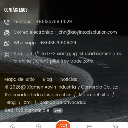
CONTÁCTENOS
Teléfono : +8613675901629
Correo electrónico : john@aoyintoolsolution.com
Whatsapp : +8613675901629
Add : a15,1/f,no.17-2 xiangxing 1st road.xiamen area
of china (fujian) pilot free trade zone.
Mapa del sitio
Blog
Noticias
© 2026@ Xiamen Aoyin Industria y Comercio Co., Ltd.
Reservados todos los derechos. /
Mapa del sitio
/
Blog
/
Xml
/
política de privacidad
Red IPv6 compatible