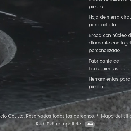
piedra
Hoja de sierra circ
para asfalto
Broca con núcleo 
diamante con logo
personalizado
Fabricante de
herramientas de d
Herramientas para 
piedra
o Co., Ltd. Reservados todos los derechos. /
Mapa del siti
Red IPv6 compatible