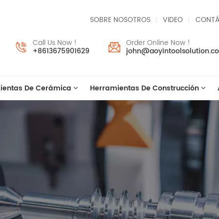
SOBRE NOSOTROS
VIDEO
CONTÁ
Call Us Now !
Order Online Now !
+8613675901629
john@aoyintoolsolution.c
ientas De Cerámica
Herramientas De Construcción