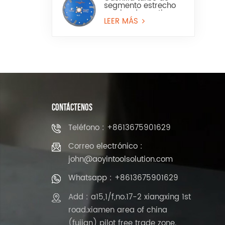
segmento estrecho
con borde continuo
para granito y piedra
LEER MÁS
artificial
CONTÁCTENOS
Teléfono : +8613675901629
Correo electrónico :
john@aoyintoolsolution.com
Whatsapp : +8613675901629
Add : a15,1/f,no.17-2 xiangxing 1st
road.xiamen area of china
(fujian) pilot free trade zone.