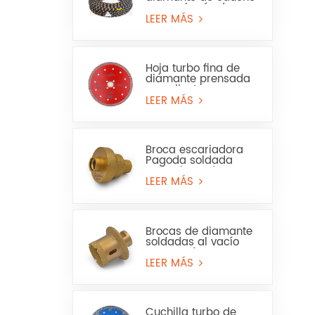
para minería de
granito y arenisca
LEER MÁS
Hoja turbo fina de
diamante prensada
en caliente para
granito, mármol, uso
LEER MÁS
en seco y húmedo
Broca escariadora
Pagoda soldada
para sierra de
corona para mármol
LEER MÁS
o cerámica
Brocas de diamante
soldadas al vacío
para perforar
baldosas de
LEER MÁS
porcelana, mármol y
lavabos.
Cuchilla turbo de