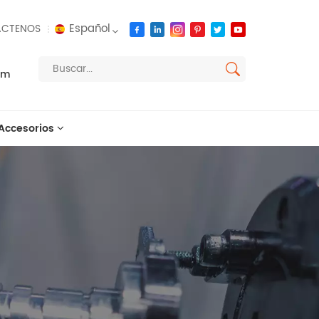
Español
CTENOS
om
English
français
Accesorios
русский
español
العربية
português