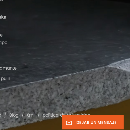
ular
de
tipo
iamante
pulir
o
/
Blog
/
Xml
/
política de privacidad
DEJAR UN MENSAJE