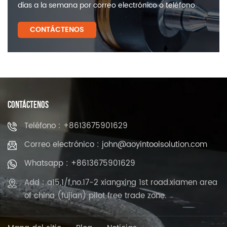
días a la semana por correo electrónico o teléfono.
CONTÁCTENOS
CONTÁCTENOS
Teléfono : +8613675901629
Correo electrónico : john@aoyintoolsolution.com
Whatsapp : +8613675901629
Add : a15,1/f,no.17-2 xiangxing 1st road.xiamen area
of china (fujian) pilot free trade zone.