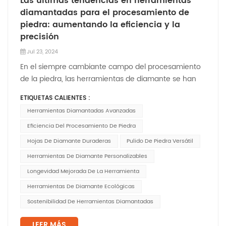
Las últimas tendencias en herramientas
diamantadas para el procesamiento de
piedra: aumentando la eficiencia y la
precisión
Jul 23, 2024
En el siempre cambiante campo del procesamiento
de la piedra, las herramientas de diamante se han
consolidado como activos indispensables. Con los
ETIQUETAS CALIENTES :
avances recientes, estas herramientas se han vuelto
Herramientas Diamantadas Avanzadas
aún más eficientes y precisas, lo que ha impulsado
mejoras significativas en la productividad y la ca...
Eficiencia Del Procesamiento De Piedra
Hojas De Diamante Duraderas
Pulido De Piedra Versátil
Herramientas De Diamante Personalizables
Longevidad Mejorada De La Herramienta
Herramientas De Diamante Ecológicas
Sostenibilidad De Herramientas Diamantadas
LEER MÁS