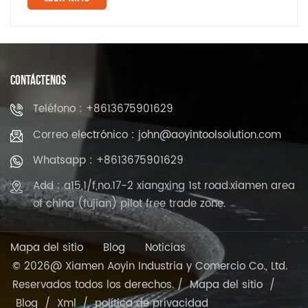
CONTÁCTENOS
Teléfono : +8613675901629
Correo electrónico : john@aoyintoolsolution.com
Whatsapp : +8613675901629
Add : a15,1/f,no.17-2 xiangxing 1st road.xiamen area
of china (fujian) pilot free trade zone.
Mapa del sitio
Blog
Noticias
© 2026@ Xiamen Aoyin Industria y Comercio Co., Ltd.
Reservados todos los derechos. /
Mapa del sitio
/
Blog
/
Xml
/
política de privacidad