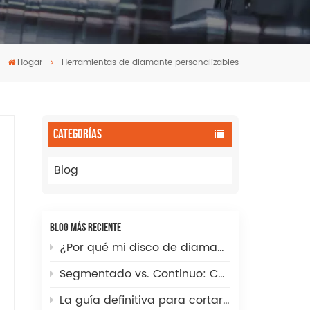
Hogar
Herramientas de diamante personalizables
CATEGORÍAS
Blog
BLOG MÁS RECIENTE
¿Por qué mi disco de diamante corta lentamente? Guía completa para la solución de problemas y la optimización de la velocidad.
Segmentado vs. Continuo: Cómo elegir la punta de fresa de diamante incremental CNC adecuada para cortes de fregaderos perfectos
La guía definitiva para cortar agujeros grandes en baldosas de piedra sinterizada, vidrio y porcelana.