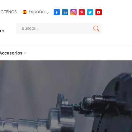
Español
CTENOS
om
English
français
Accesorios
русский
español
العربية
português