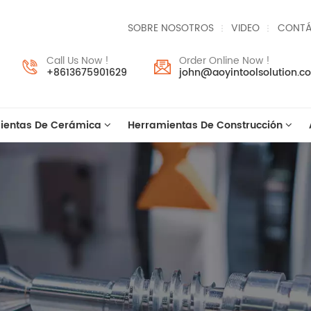
SOBRE NOSOTROS
VIDEO
CONTÁ
Call Us Now !
Order Online Now !
+8613675901629
john@aoyintoolsolution.c
ientas De Cerámica
Herramientas De Construcción