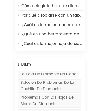
Cómo elegir la hoja de diamante adecuada para asfalto frente a hormigón: Guía técnica del distribuidor
Por qué asociarse con un fabricante de discos de diamante de primera calidad es la clave del crecimiento para los distribuidores de herramientas para piedra.
¿Cuál es la mejor manera de cortar una pared de hormigón?
¿Qué es una herramienta de fresado CNC? Un vistazo rápido a la práctica herramienta de mecanizado de precisión.
¿Cuál es la mejor hoja de sierra para cortar piedra?
ETIQUETAS
La Hoja De Diamante No Corta
Solución De Problemas De La
Cuchilla De Diamante
Problemas Con Las Hojas De
Sierra De Diamante