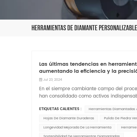
Herramientas De Diamante Personalizabl
Las últimas tendencias en herramien
aumentando la eficiencia y la precisi
Jul 23, 2024
En el siempre cambiante campo del proce
han consolidado como activos indispensab
vuelto aún más eficientes y precisas, lo q
ETIQUETAS CALIENTES :
Herramientas Diamantadas
y la ca...
Hojas De Diamante Duraderas
Pulido De Piedra Ver
Longevidad Mejorada De La Herramienta
Herramie
Sostenibilidad De Herramientas Diamantadas