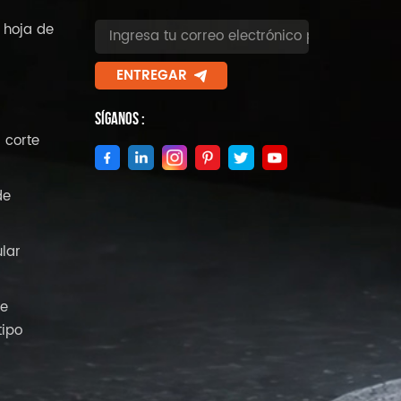
 hoja de
ENTREGAR
Síganos :
 corte
de
ular
de
tipo