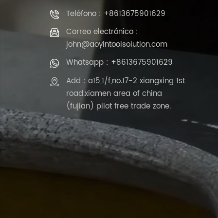
Teléfono : +8613675901629
Correo electrónico :
john@aoyintoolsolution.com
Whatsapp : +8613675901629
Add : a15,1/f,no.17-2 xiangxing 1st
road.xiamen area of china
(fujian) pilot free trade zone.