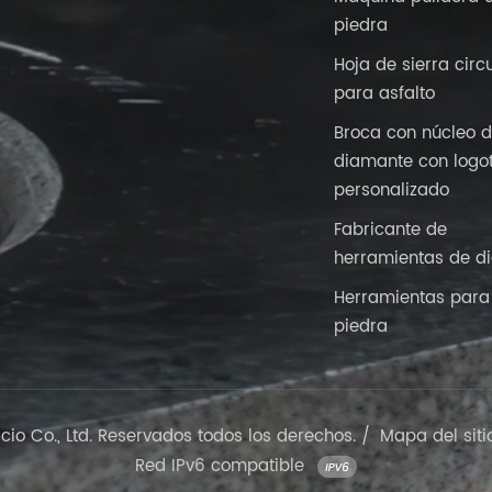
piedra
Hoja de sierra circ
para asfalto
Broca con núcleo 
diamante con logo
personalizado
Fabricante de
herramientas de d
Herramientas para 
piedra
o Co., Ltd. Reservados todos los derechos. /
Mapa del siti
Red IPv6 compatible