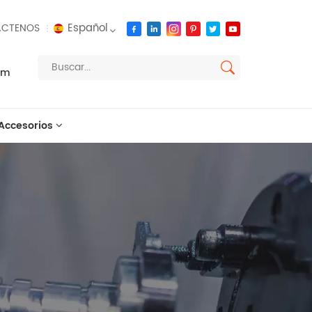
Español
CTENOS
om
English
français
Accesorios
русский
español
العربية
português