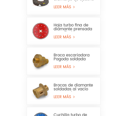
para minería de
granito y arenisca
LEER MÁS
Hoja turbo fina de
diamante prensada
en caliente para
granito, mármol, uso
LEER MÁS
en seco y húmedo
Broca escariadora
Pagoda soldada
para sierra de
corona para mármol
LEER MÁS
o cerámica
Brocas de diamante
soldadas al vacío
para perforar
baldosas de
LEER MÁS
porcelana, mármol y
lavabos.
Cuchilla turbo de