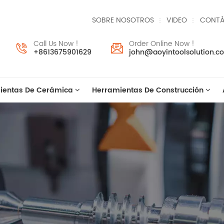
SOBRE NOSOTROS
VIDEO
CONTÁ
Call Us Now !
Order Online Now !
+8613675901629
john@aoyintoolsolution.c
ientas De Cerámica
Herramientas De Construcción