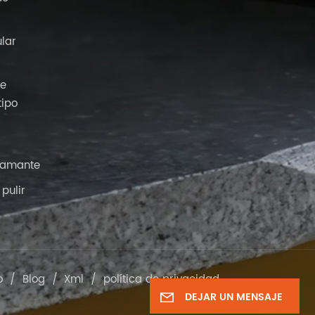
ular
de
tipo
iamante
pulir
o
/
Blog
/
Xml
/
política de privacidad
DEJAR UN MENSAJE