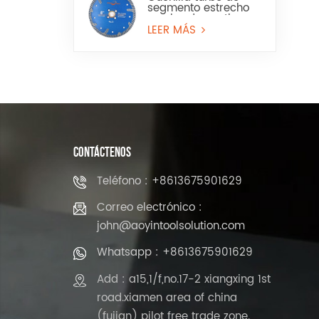
segmento estrecho
con borde continuo
para granito y piedra
LEER MÁS
artificial
CONTÁCTENOS
Teléfono : +8613675901629
Correo electrónico :
john@aoyintoolsolution.com
Whatsapp : +8613675901629
Add : a15,1/f,no.17-2 xiangxing 1st
road.xiamen area of china
(fujian) pilot free trade zone.