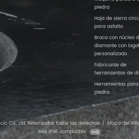
piedra
Hoja de sierra circ
para asfalto
Broca con núcleo 
diamante con logo
personalizado
Fabricante de
herramientas de d
Herramientas para 
piedra
o Co., Ltd. Reservados todos los derechos. /
Mapa del siti
Red IPv6 compatible