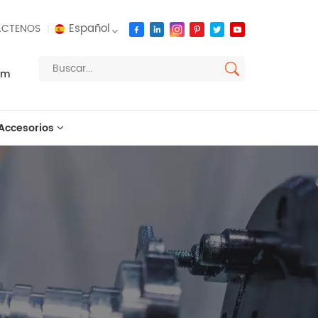
Español
CTENOS
om
English
français
Accesorios
русский
español
العربية
português