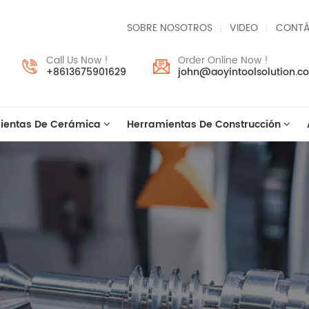
SOBRE NOSOTROS
VIDEO
CONTÁ
Call Us Now !
Order Online Now !
+8613675901629
john@aoyintoolsolution.c
ientas De Cerámica
Herramientas De Construcción