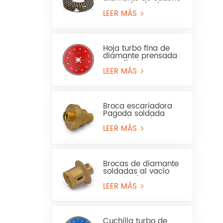
para minería de
granito y arenisca
LEER MÁS
Hoja turbo fina de
diamante prensada
en caliente para
granito, mármol, uso
LEER MÁS
en seco y húmedo
Broca escariadora
Pagoda soldada
para sierra de
corona para mármol
LEER MÁS
o cerámica
Brocas de diamante
soldadas al vacío
para perforar
baldosas de
LEER MÁS
porcelana, mármol y
lavabos.
Cuchilla turbo de