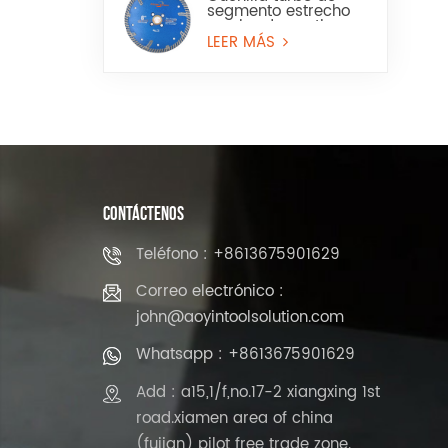
segmento estrecho
con borde continuo
para granito y piedra
LEER MÁS
artificial
CONTÁCTENOS
Teléfono : +8613675901629
Correo electrónico :
john@aoyintoolsolution.com
Whatsapp : +8613675901629
Add : a15,1/f,no.17-2 xiangxing 1st
road.xiamen area of china
(fujian) pilot free trade zone.