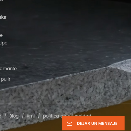
ular
de
tipo
iamante
pulir
o
/
Blog
/
Xml
/
política de privacidad
DEJAR UN MENSAJE