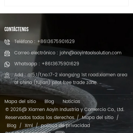
CONTÁCTENOS
Teléfono : +8613675901629
Correo electrónico : john@aoyintoolsolution.com
Whatsapp : +8613675901629
Add : a15,1/f,no.17-2 xiangxing 1st road.xiamen area
of china (fujian) pilot free trade zone.
Mapa del sitio
Blog
Noticias
© 2026@ Xiamen Aoyin Industria y Comercio Co., Ltd.
Reservados todos los derechos. /
Mapa del sitio
/
Blog
/
Xml
/
política de privacidad