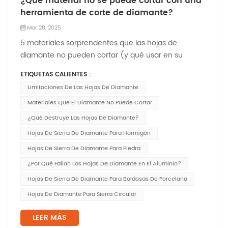
¿Qué material no se puede cortar con una
herramienta de corte de diamante?
Mar 28, 2025
5 materiales sorprendentes que las hojas de
diamante no pueden cortar (y qué usar en su
lugar)‌Hojas de diamante Son famosas por cortar
ETIQUETAS CALIENTES :
hormigón, baldosas y piedra con facilidad. Pero
Limitaciones De Las Hojas De Diamante
incluso la herramienta más resistente del mundo
tiene sus límites. Ciertos materiales pueden inutilizar
Materiales Que El Diamante No Puede Cortar
estas hojas...
¿Qué Destruye Las Hojas De Diamante?
Hojas De Sierra De Diamante Para Hormigón
Hojas De Sierra De Diamante Para Piedra
¿Por Qué Fallan Las Hojas De Diamante En El Aluminio?
Hojas De Sierra De Diamante Para Baldosas De Porcelana
Hojas De Diamante Para Sierra Circular
LEER MÁS