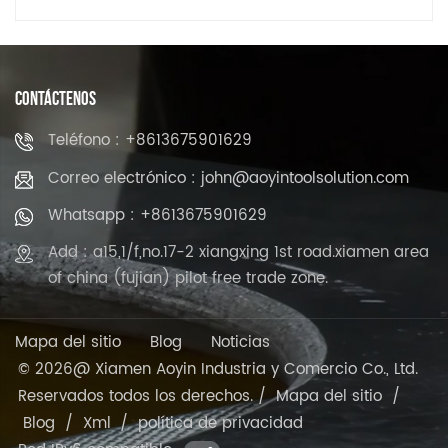
CONTÁCTENOS
Teléfono : +8613675901629
Correo electrónico : john@aoyintoolsolution.com
Whatsapp : +8613675901629
Add : a15,1/f,no.17-2 xiangxing 1st road.xiamen area
of china (fujian) pilot free trade zone.
Mapa del sitio
Blog
Noticias
© 2026@ Xiamen Aoyin Industria y Comercio Co., Ltd.
Reservados todos los derechos. /
Mapa del sitio
/
Blog
/
Xml
/
política de privacidad