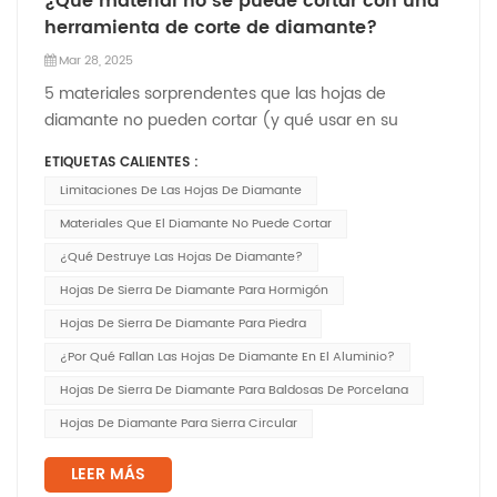
¿Qué material no se puede cortar con una
herramienta de corte de diamante?
Mar 28, 2025
5 materiales sorprendentes que las hojas de
diamante no pueden cortar (y qué usar en su
lugar)‌Hojas de diamante Son famosas por cortar
ETIQUETAS CALIENTES :
hormigón, baldosas y piedra con facilidad. Pero
Limitaciones De Las Hojas De Diamante
incluso la herramienta más resistente del mundo
tiene sus límites. Ciertos materiales pueden inutilizar
Materiales Que El Diamante No Puede Cortar
estas hojas...
¿Qué Destruye Las Hojas De Diamante?
Hojas De Sierra De Diamante Para Hormigón
Hojas De Sierra De Diamante Para Piedra
¿Por Qué Fallan Las Hojas De Diamante En El Aluminio?
Hojas De Sierra De Diamante Para Baldosas De Porcelana
Hojas De Diamante Para Sierra Circular
LEER MÁS