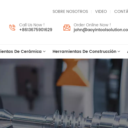
SOBRE NOSOTROS
VIDEO
CONTÁ
Call Us Now !
Order Online Now !
+8613675901629
john@aoyintoolsolution.c
ientas De Cerámica
Herramientas De Construcción