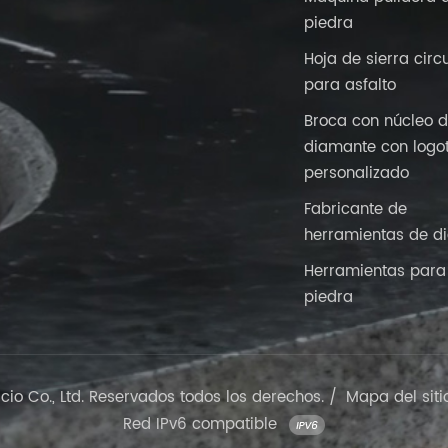
piedra
Hoja de sierra circ
para asfalto
Broca con núcleo 
diamante con logo
personalizado
Fabricante de
herramientas de d
Herramientas para 
piedra
o Co., Ltd. Reservados todos los derechos. /
Mapa del siti
Red IPv6 compatible