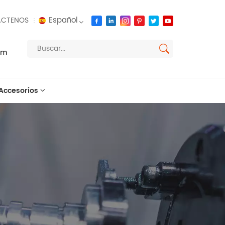
Español
CTENOS
om
English
français
Accesorios
русский
español
العربية
português