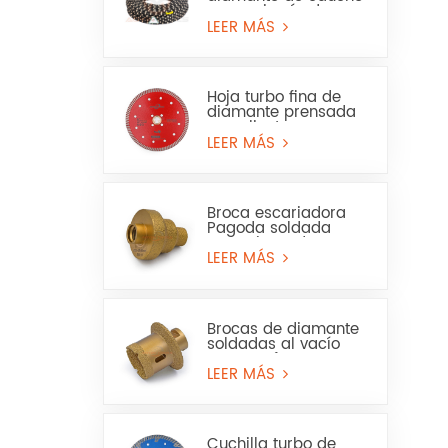
para minería de
granito y arenisca
LEER MÁS
Hoja turbo fina de
diamante prensada
en caliente para
granito, mármol, uso
LEER MÁS
en seco y húmedo
Broca escariadora
Pagoda soldada
para sierra de
corona para mármol
LEER MÁS
o cerámica
Brocas de diamante
soldadas al vacío
para perforar
baldosas de
LEER MÁS
porcelana, mármol y
lavabos.
Cuchilla turbo de