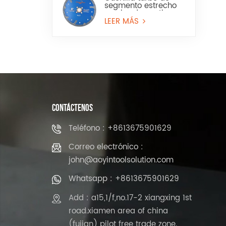
segmento estrecho
con borde continuo
para granito y piedra
LEER MÁS
artificial
CONTÁCTENOS
Teléfono : +8613675901629
Correo electrónico :
john@aoyintoolsolution.com
Whatsapp : +8613675901629
Add : a15,1/f,no.17-2 xiangxing 1st
road.xiamen area of china
(fujian) pilot free trade zone.