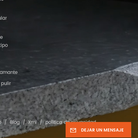
ular
de
tipo
iamante
pulir
o
/
Blog
/
Xml
/
política de privacidad
DEJAR UN MENSAJE