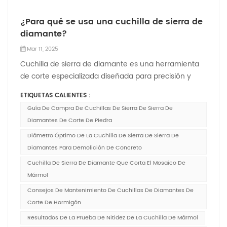
¿Para qué se usa una cuchilla de sierra de
diamante?
Mar 11, 2025
Cuchilla de sierra de diamante es una herramienta
de corte especializada diseñada para precisión y
durabilidad. Sus aplicaciones abarcan múltiples
ETIQUETAS CALIENTES :
industrias debido a su capacidad para cortar los
Guía De Compra De Cuchillas De Sierra De Sierra De
materiales duros y abrasivos de manera eficiente. A
Diamantes De Corte De Piedra
continuación se muestran sus usos principal...
Diámetro Óptimo De La Cuchilla De Sierra De Sierra De
Diamantes Para Demolición De Concreto
Cuchilla De Sierra De Diamante Que Corta El Mosaico De
Mármol
Consejos De Mantenimiento De Cuchillas De Diamantes De
Corte De Hormigón
Resultados De La Prueba De Nitidez De La Cuchilla De Mármol