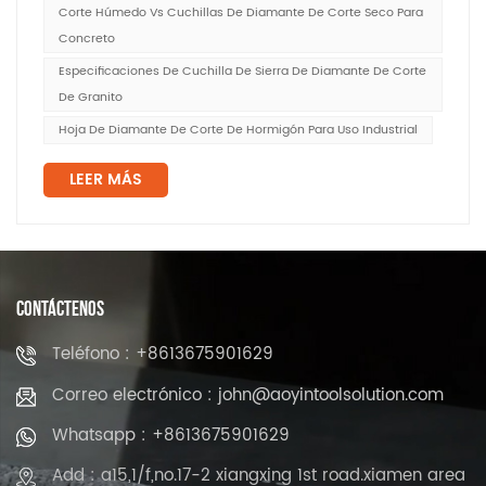
Corte Húmedo Vs Cuchillas De Diamante De Corte Seco Para
Concreto
Especificaciones De Cuchilla De Sierra De Diamante De Corte
De Granito
Hoja De Diamante De Corte De Hormigón Para Uso Industrial
LEER MÁS
CONTÁCTENOS
Teléfono : +8613675901629
Correo electrónico : john@aoyintoolsolution.com
Whatsapp : +8613675901629
Add : a15,1/f,no.17-2 xiangxing 1st road.xiamen area