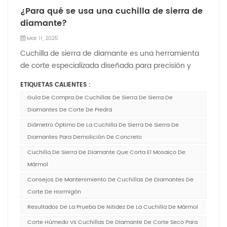
¿Para qué se usa una cuchilla de sierra de
diamante?
Mar 11, 2025
Cuchilla de sierra de diamante es una herramienta
de corte especializada diseñada para precisión y
durabilidad. Sus aplicaciones abarcan múltiples
ETIQUETAS CALIENTES :
industrias debido a su capacidad para cortar los
Guía De Compra De Cuchillas De Sierra De Sierra De
materiales duros y abrasivos de manera eficiente. A
Diamantes De Corte De Piedra
continuación se muestran sus usos principal...
Diámetro Óptimo De La Cuchilla De Sierra De Sierra De
Diamantes Para Demolición De Concreto
Cuchilla De Sierra De Diamante Que Corta El Mosaico De
Mármol
Consejos De Mantenimiento De Cuchillas De Diamantes De
Corte De Hormigón
Resultados De La Prueba De Nitidez De La Cuchilla De Mármol
Corte Húmedo Vs Cuchillas De Diamante De Corte Seco Para