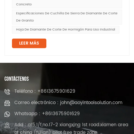
Concreto
Especificaciones De Cuchilla De Sierra De Diamante De Corte
De Granito
Hoja De Diamante De Corte De Hormigón Para Uso Industrial
LEER MÁS
CONTÁCTENOS
Teléfono : +8613675901629
Correo electrónico : john@aoyintoolsolution.com
Whatsapp : +8613675901629
Add : a15,1/f,no.17-2 xiangxing 1st road.xiamen area
of china (fujian) pilot free trade zone.