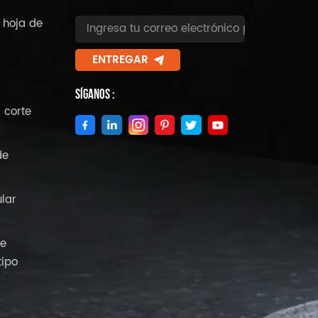
 hoja de
ENTREGAR
Síganos :
 corte
de
ular
de
tipo