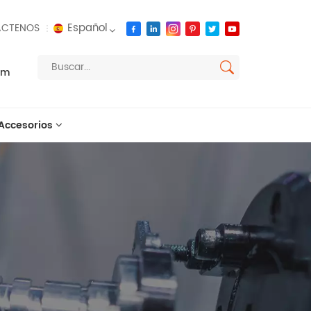
Español
CTENOS
om
English
français
Accesorios
русский
español
العربية
português