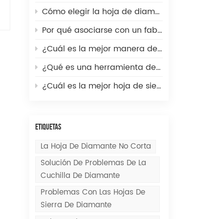
Cómo elegir la hoja de diamante adecuada para asfalto frente a hormigón: Guía técnica del distribuidor
Por qué asociarse con un fabricante de discos de diamante de primera calidad es la clave del crecimiento para los distribuidores de herramientas para piedra.
¿Cuál es la mejor manera de cortar una pared de hormigón?
¿Qué es una herramienta de fresado CNC? Un vistazo rápido a la práctica herramienta de mecanizado de precisión.
¿Cuál es la mejor hoja de sierra para cortar piedra?
ETIQUETAS
La Hoja De Diamante No Corta
Solución De Problemas De La
Cuchilla De Diamante
Problemas Con Las Hojas De
Sierra De Diamante