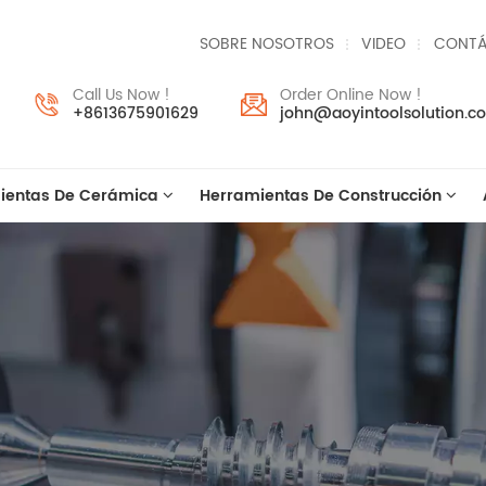
SOBRE NOSOTROS
VIDEO
CONTÁ
Call Us Now !
Order Online Now !
+8613675901629
john@aoyintoolsolution.c
ientas De Cerámica
Herramientas De Construcción