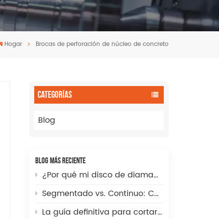
Hogar
Brocas de perforación de núcleo de concreto
CATEGORÍAS
Blog
BLOG MÁS RECIENTE
¿Por qué mi disco de diamante corta lentamente? Guía completa para la solución de problemas y la optimización de la velocidad.
Segmentado vs. Continuo: Cómo elegir la punta de fresa de diamante incremental CNC adecuada para cortes de fregaderos perfectos
La guía definitiva para cortar agujeros grandes en baldosas de piedra sinterizada, vidrio y porcelana.