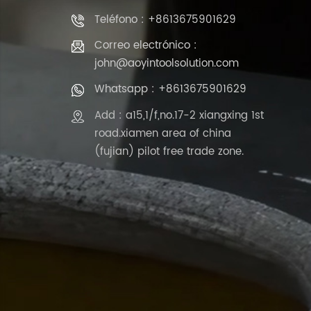
Teléfono : +8613675901629
Correo electrónico :
john@aoyintoolsolution.com
Whatsapp : +8613675901629
Add : a15,1/f,no.17-2 xiangxing 1st
road.xiamen area of china
(fujian) pilot free trade zone.