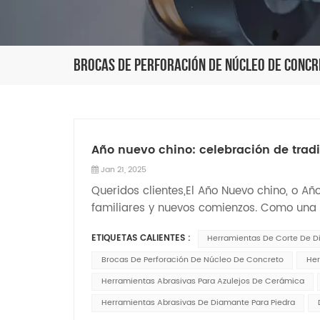
Brocas De Perforación De Núcleo De Conc
Año nuevo chino: celebración de tradi
Jan 21, 2025
Queridos clientes,El Año Nuevo chino, o A
familiares y nuevos comienzos. Como una 
con tradiciones festivas y una sensación 
ETIQUETAS CALIENTES :
Herramientas De Corte De 
una idea...
Brocas De Perforación De Núcleo De Concreto
Her
Herramientas Abrasivas Para Azulejos De Cerámica
Herramientas Abrasivas De Diamante Para Piedra