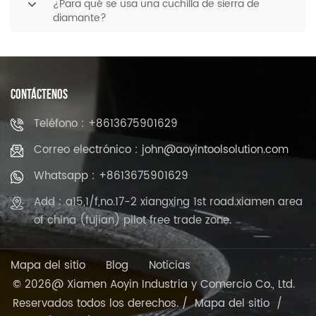
¿Para qué se usa una cuchilla de sierra de
diamante?
CONTÁCTENOS
Teléfono : +8613675901629
Correo electrónico : john@aoyintoolsolution.com
Whatsapp : +8613675901629
Add : a15,1/f,no.17-2 xiangxing 1st road.xiamen area
of china (fujian) pilot free trade zone.
Mapa del sitio
Blog
Noticias
© 2026@ Xiamen Aoyin Industria y Comercio Co., Ltd.
Reservados todos los derechos. /
Mapa del sitio
/