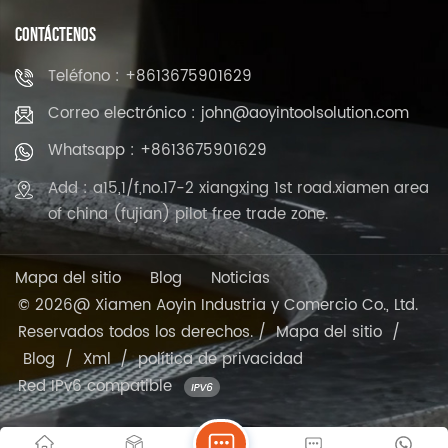
CONTÁCTENOS
Teléfono : +8613675901629
Correo electrónico : john@aoyintoolsolution.com
Whatsapp : +8613675901629
Add : a15,1/f,no.17-2 xiangxing 1st road.xiamen area
of china (fujian) pilot free trade zone.
Mapa del sitio
Blog
Noticias
© 2026@ Xiamen Aoyin Industria y Comercio Co., Ltd.
Reservados todos los derechos. /
Mapa del sitio
/
Blog
/
Xml
/
política de privacidad
Red IPv6 compatible