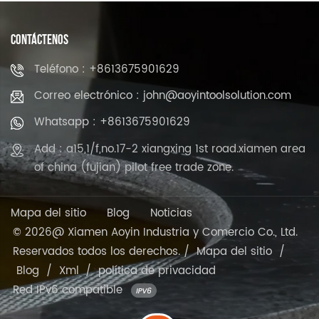
CONTÁCTENOS
Teléfono : +8613675901629
Correo electrónico : john@aoyintoolsolution.com
Whatsapp : +8613675901629
Add : a15,1/f,no.17-2 xiangxing 1st road.xiamen area
of china (fujian) pilot free trade zone.
Mapa del sitio
Blog
Noticias
© 2026@ Xiamen Aoyin Industria y Comercio Co., Ltd.
Reservados todos los derechos. /
Mapa del sitio
/
Blog
/
Xml
/
política de privacidad
Red IPv6 compatible