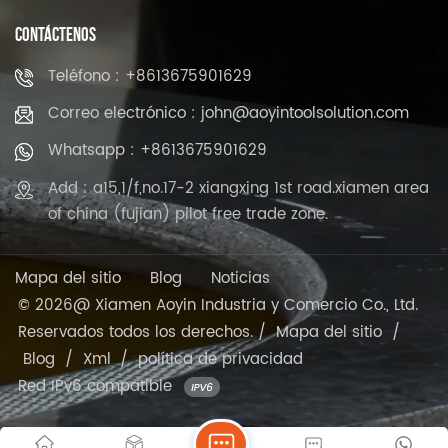
CONTÁCTENOS
Teléfono : +8613675901629
Correo electrónico : john@aoyintoolsolution.com
Whatsapp : +8613675901629
Add : a15,1/f,no.17-2 xiangxing 1st road.xiamen area
of china (fujian) pilot free trade zone.
Mapa del sitio
Blog
Noticias
© 2026@ Xiamen Aoyin Industria y Comercio Co., Ltd.
Reservados todos los derechos. /
Mapa del sitio
/
Blog
/
Xml
/
política de privacidad
Red IPv6 compatible