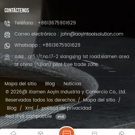
CONTÁCTENOS
Teléfono : +8613675901629
Correo electrónico : john@aoyintoolsolution.com
Whatsapp : +8613675901629
Add : a15,1/f,no.17-2 xiangxing 1st road.xiamen area
of china (fujian) pilot free trade zone.
Mapa del sitio
Blog
Noticias
© 2026@ Xiamen Aoyin Industria y Comercio Co., Ltd.
Reservados todos los derechos. /
Mapa del sitio
/
Blog
/
Xml
/
política de privacidad
Red IPv6 compatible