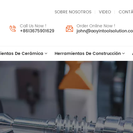
SOBRE NOSOTROS
VIDEO
CONTÁ
Call Us Now !
Order Online Now !
+8613675901629
john@aoyintoolsolution.c
ientas De Cerámica
Herramientas De Construcción