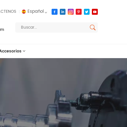
Español
CTENOS
om
English
français
Accesorios
русский
español
العربية
português