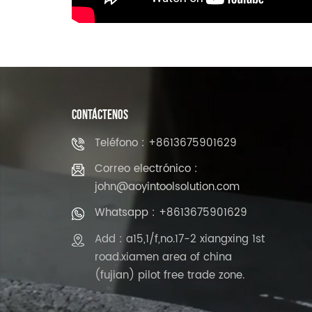
CONTÁCTENOS
Teléfono : +8613675901629
Correo electrónico :
john@aoyintoolsolution.com
Whatsapp : +8613675901629
Add : a15,1/f,no.17-2 xiangxing 1st
road.xiamen area of china
(fujian) pilot free trade zone.