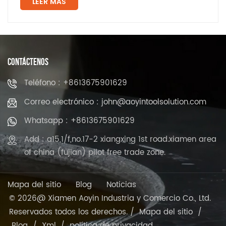
LEER MÁS
CONTÁCTENOS
Teléfono : +8613675901629
Correo electrónico : john@aoyintoolsolution.com
Whatsapp : +8613675901629
Add : a15,1/f,no.17-2 xiangxing 1st road.xiamen area
of china (fujian) pilot free trade zone.
Mapa del sitio
Blog
Noticias
© 2026@ Xiamen Aoyin Industria y Comercio Co., Ltd.
Reservados todos los derechos. /
Mapa del sitio
/
Blog
/
Xml
/
política de privacidad