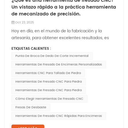
¿Qué es una herramienta de fresado CNC?
Un vistazo rápido a la práctica herramienta
de mecanizado de precisión.
Oct 23, 2025
Hoy en día, en el mundo de la fabricación y la
artesanía, para obtener excelentes resultados, es
fundamental trabajar con procesos muy precisos y
ETIQUETAS CALIENTES :
eficientes al tallar una encimera de piedra a medida,
Punta De Broca De Dedo De Corte Incremental
mecanizar un prototipo de metal o crear obras de
arte en cerámica con gran detalle. Y en el centro d...
Herramientas De Fresado De Encimeras Personalizadas
Herramientas CNC Para Tallado De Piedra
Herramientas De Fresado CNC Para Piedra
Herramientas De Fresado CNC Para Piedra
Cómo Elegir Herramientas De Fresado CNC
Fresas De Desbaste
Herramientas De Fresado CNC Rápidas Para Encimeras