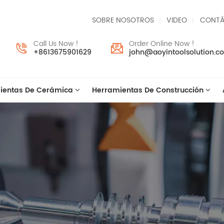
SOBRE NOSOTROS
VIDEO
CONTÁ
Call Us Now !
Order Online Now !
+8613675901629
john@aoyintoolsolution.c
ientas De Cerámica
Herramientas De Construcción