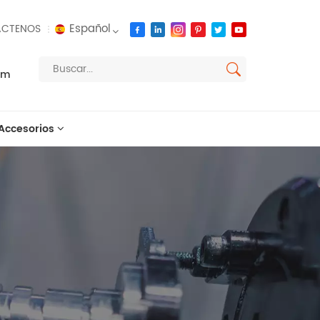
Español
CTENOS
om
English
français
Accesorios
русский
español
العربية
português