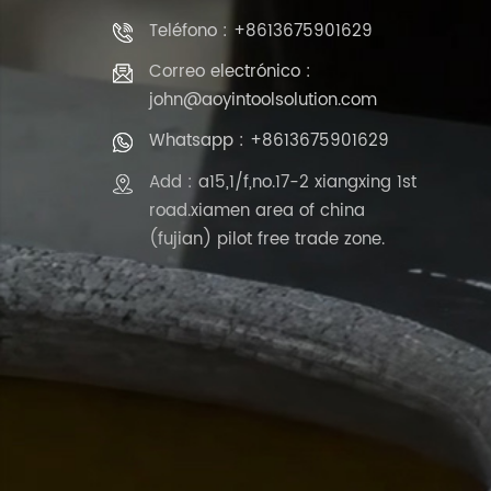
Teléfono : +8613675901629
Correo electrónico :
john@aoyintoolsolution.com
Whatsapp : +8613675901629
Add : a15,1/f,no.17-2 xiangxing 1st
road.xiamen area of china
(fujian) pilot free trade zone.