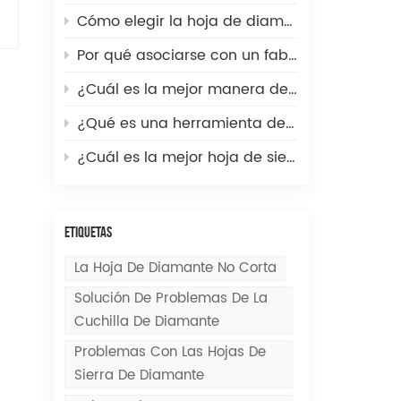
Cómo elegir la hoja de diamante adecuada para asfalto frente a hormigón: Guía técnica del distribuidor
Por qué asociarse con un fabricante de discos de diamante de primera calidad es la clave del crecimiento para los distribuidores de herramientas para piedra.
¿Cuál es la mejor manera de cortar una pared de hormigón?
¿Qué es una herramienta de fresado CNC? Un vistazo rápido a la práctica herramienta de mecanizado de precisión.
¿Cuál es la mejor hoja de sierra para cortar piedra?
ETIQUETAS
La Hoja De Diamante No Corta
Solución De Problemas De La
Cuchilla De Diamante
Problemas Con Las Hojas De
Sierra De Diamante