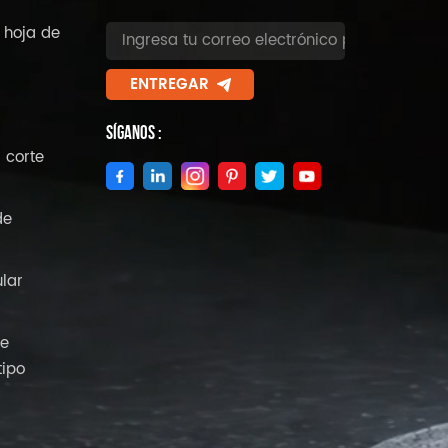
 hoja de
ENTREGAR
Síganos :
 corte
de
ular
de
tipo