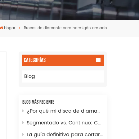
Hogar
Brocas de diamante para hormigón armado
CATEGORÍAS
Blog
BLOG MÁS RECIENTE
¿Por qué mi disco de diamante corta lentamente? Guía completa para la solución de problemas y la optimización de la velocidad.
Segmentado vs. Continuo: Cómo elegir la punta de fresa de diamante incremental CNC adecuada para cortes de fregaderos perfectos
La guía definitiva para cortar agujeros grandes en baldosas de piedra sinterizada, vidrio y porcelana.